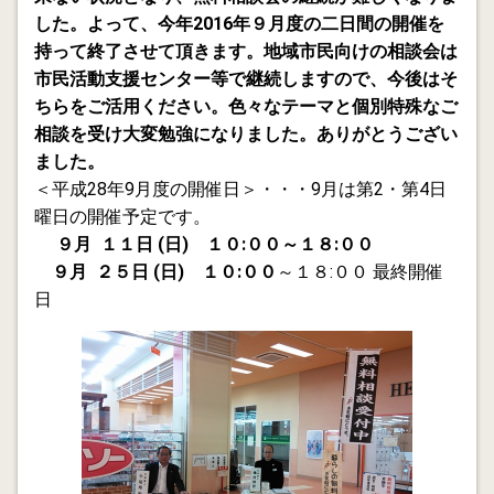
した。よって、今年2016年９月度の二日間の開催を
持って終了させて頂きます。地域市民向けの相談会は
2013.03.25
｢事業承継｣二つの円滑化法 No.2
市民活動支援センター等で継続しますので、今後はそ
ちらをご活用ください。色々なテーマと個別特殊なご
2013.03.24
相談を受け大変勉強になりました。ありがとうござい
行政書士会セミナー「事業承継」 二つの円滑化法 No.1
ました。
＜平成28年9
月度の開催日＞・・・9
月は第2・第4日
2013.03.21
曜日の開催予定です。
熟年起業して満一年を迎え
９月 １１日 (日) １０:００～１８:００
2013.03.19
９月 ２５日 (日) １０:００
～１８:００
最終開催
中小企業の事業再生 「目利き」を育てるには？
日
2013.03.15
遺言はなぜ必要なのか？
2013.03.10
金融円滑化法終了確定と事業承継
2013.03.05