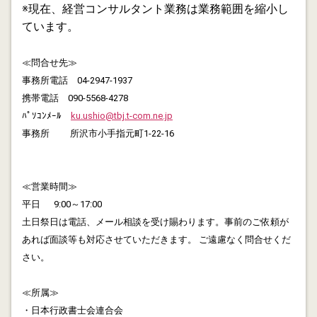
遺産整理 銀行手続(凍結後) No.2
※現在、経営コンサルタント業務は業務範囲を縮小し
ています。
2015.09.20
遺産整理 銀行手続 No.1
≪問合せ先≫
事務所電話 04-2947-1937
2015.03.17
遺産整理受任者に関する金融機関の対応
携帯電話 090-5568-4278
ﾊﾟｿｺﾝﾒｰﾙ
ku.ushio@tbj.t-com.ne.jp
2015.02.28
事務所 所沢市小手指元町1-22-16
大塚家具にみる「事業承継失敗案件」 でも一般的によく
あるケースです。
≪営業時間≫
2015.02.19
セミナー「事業承継と相続」を実施しました。次回は4
平日 9:00～17:00
月25日11時(所沢市生涯学習推進センター)を予定してい
土日祭日は電話、メール相談を受け賜わります。事前のご依頼が
ます。
あれば面談等も対応させていただきます。 ご遠慮なく問合せくだ
さい。
2015.01.29
平成27年2月17日 15時～16時30分 「中小・小規模経
≪所属≫
営の事業承継と相続」をテーマに、牛尾邦治が所沢市生
・日本行政書士会連合会
涯学習推進センター主催「まちの先生紹介ウィーク」で