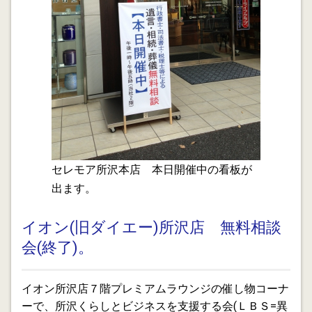
2013.06.11
金融円滑化法終了 事業リストラの再点検
2013.05.28
所沢 グラウンド･ゴルフ大会について
2013.05.27
所沢市北中運動場で開催された第二回セレモア杯グラウ
ンドゴルフ大会の協賛事業者として大会進行のお手伝い
をしてきました。今回のチーム優勝は初参加の川越市チ
セレモア所沢本店 本日開催中の看板が
ームで、個人優勝は所沢市長生クラブの方でした。
出ます。
2013.05.25
明日 ５/２６ ９:３０～１３:３０ 所沢市生涯学習推進
イオン(旧ダイエー)所沢店 無料相談
センターで無料相談会を開催いたします。主催 所沢く
会(終了)。
らしとビジネスを支援する会(LBS) 予約不要です。
2013.05.16
イオン所沢店７階プレミアムラウンジの催し物コーナ
認定経営革新等支援機関
ーで、所沢くらしとビジネスを支援する会(ＬＢＳ=異