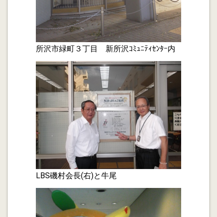
2013.10.22
移行型任意後見契約公正証書
2013.10.07
所沢市緑町３丁目 新所沢ｺﾐｭﾆﾃｨｾﾝﾀｰ内
銀行向け専門月刊誌で「支援打ち切りと債権回収」を特
集していました。
2013.09.20
債権回収サポート業務の取扱開始－ｻｰﾋﾞｻｰ出身の行政書
士
2013.09.18
サービサーのコンサル案件 夜明け前に備えて
2013.09.04
所沢市高齢者大学36期卒業生主催セミナー 「遺言・相
LBS磯村会長(右)と牛尾
続」のセミナー講師を務めました
2013.09.01
中小企業支援 行政書士に出来ること