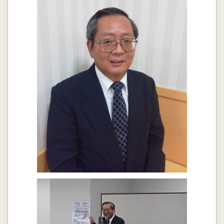
人口動態データから思うこと･･･高齢化比率を考え直す
2014.06.29
人口動態データから思うこと･･･「女性が輝く日本へ」
そのためには優先すべき課題があります。
2014.06.19
夫婦相互遺言は早めに作成しましょう
2014.06.03
遺言作成最適年齢は70歳？
2014.06.01
スズメバチに刺された損害は誰に請求できるのか？
2014.06.01
固定資産税納税通知書で確認すべき点
2014.05.13
結婚契約書と離婚･･･契約社会におけるリスクヘッジに
なるかもしれません？