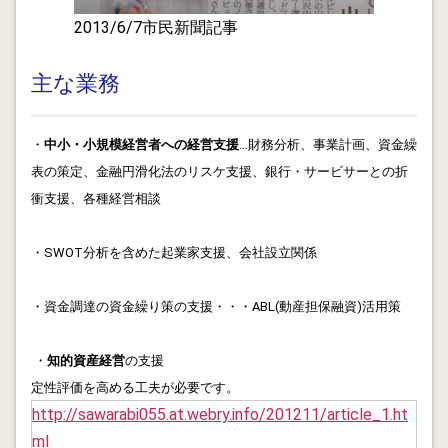
2013/6/7市民新聞記事
2012.08.13
資金調達として動産担保融資を活用しましょう
主な業務
2012.08.12
保険商品は大事な人に勧めるもの
・
中小・小規模経営者への経営支援
…財務分析、事業計画、資金繰
2012.08.11
表の策定、金融円滑化法のリスケ支援、銀行・サービサーとの折
8/10 :建設業専門工事部会(診断士)に出席し、建設業のビ
衝支援、各種経営相談
ジネスモデル改善につき考えてみました。
2012.08.07
・SWOT分析を含めた起業家支援、会社設立関係
「空気」を読まないことの大事さ、空気に支配されず、
変えていくことが出来るのでしょうか?
・資金調達の資金繰り策の支援・・・ABL(動産担保融資)活用策
2012.08.06
行政書士の365日営業 全ての産業が365日営業したら
・
知的資産経営
の支援
雇用は拡大します。
定性評価を高める工夫が必要です。
http://sawarabi055.at.webry.info/201211/article_1.ht
2012.08.04
ml
金融円滑化法 金融機関の対応に変化の兆しが出てきた