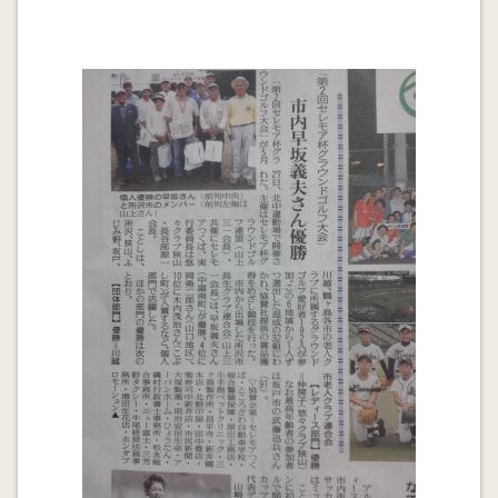
金融円滑化法 出口戦略にサービサー活用を No.2
2012.08.28
金融円滑化法最終年度 出口戦略にサービサーの活用を
図れ
2012.08.27
自筆証書遺言は家庭裁判所で検認します。「刑事ドラマ
でも遺言書は家裁で開封してほしい」
2012.08.20
熟年起業 行政書士の地域テ゜ビューは簡単にできませ
ん
2012.08.18
格付は事象ですぐ変わる
2012.08.14
サービサーの資金調達 新規ビジネスの資金調達を成功
させる工夫