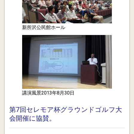
行政書士 催事コーナー無料相談会の実施
2012.09.19
婚約破棄の慰謝料は出世払いで済ませられるか?
新所沢公民館ホール
2012.09.17
ビジネスローンは私的整理を混乱させる
2012.09.16
経営者は売掛金の回収に最大限の注意を払って下さい。
2012.09.12
金融円滑化法対策 地域再生ファンドは期待できるか?
期待しない方が無難です。
講演風景2013年8月30日
2012.09.11
健康管理と経営コンサルタント 主治医のモニタレング
第7回セレモア杯グラウンドゴルフ大
会開催に協賛。
2012.09.09
無料相談会を始めました・・・近くのショッピングセン
ター(「マミーマート山口店」さん)で保険代理店と一緒