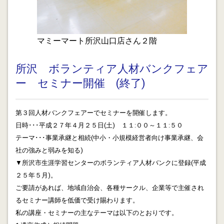
サイボクハムの温泉施設 「まきばの湯」が閉館となり
ました。観光スポットとしてこの施設を次につなげてほ
しいですね。
マミーマート所沢山口店さん２階
2013.01.26
通夜でのハグ 慰める言葉が見つからなくても愛情は伝
所沢 ボランティア人材バンクフェア
わります。
ー セミナー開催 (終了)
2013.01.25
資産にはリスクヘッジも必要です。 コラム 「時は金な
り 経営者はヘッジを忘れずに」
第３回人材バンクフェアーでセミナーを開催します。
日時･･･平成２７年４月２５日(土) １１:００～１１:５０
2013.01.24
テーマ･･･事業承継と相続(中小・小規模経営者向け事業承継、会
訴訟代理人の経験と本人訴訟
社の強みと弱みを知る)
▼所沢市生涯学習センターのボランティア人材バンクに登録(平成
2013.01.21
２５年５月)。
所沢くらしとビジネスを支援する会(ＬＢＳ)のホームペ
ご要請があれば、地域自治会、各種サークル、企業等で主催され
ージが開設されました。
るセミナー講師を低価で受け賜わります。
2013.01.18
私の講座・セミナーの主なテーマは以下のとおりです。
サービサーと地域再生ファンドの連携 No.2