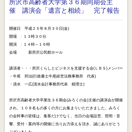
所沢市高齢者大学第３６期同期会主
催 講演会「遺言と相続」 完了報告
2012.11.24
金融円滑化法と経営力強化支援法・・・経営承継円滑化
法と知的資産経営の流れに沿って経営改善を支援しま
開催日 平成２５年８月３０日(金)
す。
開場 : １３時３０分
開演 : １４時～１６時
2012.11.23
お寺は情報のプラットホーム？
会場 新所沢公民館ホール
2012.11.22
講演者・・・所沢くらしとビジネスを支援する会(ＬＢＳ)メンバー
相続手続 時の流れは早すぎる！先送りは解決になりま
・牛尾 邦治(行政書士牛尾経営法務事務所 代表)
せん。
・清水 一広(清水会計事務所代表 税理士)
2012.11.08
標準家族の減少と行政書士業務について
所沢市高齢者大学卒業生３６期会(みろくの会)主催の講演会が開催
され、１０８名もの多くの方にお集まりいただきました。みろく
2012.11.05
金融円滑化法 経営改善に向けた定性情報の発信の重要
の会幹事の皆様は、集客だけでなく、当日の会場設営、照明・音
性について
響、受付・案内等の開催に当りお力添えを頂き、誠にありがとう
ございました。