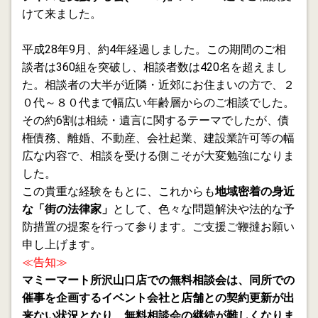
て、改善に向け行政書士は何が出来るか？
けて来ました。
2013.04.22
平成28年9月、約4年経過しました。この期間のご相
相談者がない無料相談会
談者は360組を突破し、相談者数は420名を超えまし
た。相談者の大半が近隣・近郊にお住まいの方で、２
2013.04.10
西武ライオンズと敵対的TOB(公開株式買付)
０代～８０代まで幅広い年齢層からのご相談でした。
その約6割は相続・遺言に関するテーマでしたが、債
2013.04.07
権債務、離婚、不動産、会社起業、建設業許可等の幅
所沢市生涯学習推進センターで第一回「ボランティア人
広な内容で、相談を受ける側こそが大変勉強になりま
材バンクフェア」に参加しました。このフェアの実行委
した。
員長を所沢くらしとビジネスを支援する会(ＬＢＳ)の会
この貴重な経験をもとに、これからも
地域密着の身近
長磯村修世氏が担当し、ＬＢＳより９名のメンバーがス
な「街の法律家」
として、色々な問題解決や法的な予
タッフとしてフェアの運営等、来場の方々を「おもてな
し」できるように努めました。
防措置の提案を行って参ります。ご支援ご鞭撻お願い
申し上げます。
2013.04.06
≪告知≫
行政書士がSNSでも伝えたいこと
マミーマート所沢山口店での無料相談会は、同所での
催事を企画するイベント会社と店舗との契約更新が出
2013.03.29
来ない状況となり、無料相談会の継続が難しくなりま
金融円滑化法終了 「正常な取引先」とは？