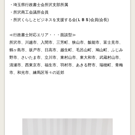
・埼玉県行政書士会所沢支部所属
講師を務めます。無料で参加できます。
・所沢商工会議所会員
2014.12.29
・所沢くらしとビジネスを支援する会(
ＬＢＳ
)
会員(会長)
相続では推定相続人を探さざるをえない
≪行政書士対応エリア・・・面談型≫
2014.10.12
所沢市、川越市、入間市、三芳町、狭山市、飯能市、富士見市、
無国籍児と離婚後300日問題(民法772条嫡出推定制度)
鶴ヶ島市、坂戸市、日高市、越生町、毛呂山町、鳩山町、ふじみ
野市、さいたま市、立川市、東村山市、東大和市、武蔵村山市、
2014.09.30
ベネッセ情報漏えいの補償金について思うこと お詫
清瀬市、西東京市、福生市、羽村市、あきる野市、瑞穂町、青梅
びではなく今後の不正利用防止に備えるべきでは
市、和光市、練馬区等々の近郊
2014.09.29
遺言による未成年後見の指定･･･離婚した単独親権者に
未成年者がいる場合
2014.08.31
離婚届保管サービスについて
2014.06.29