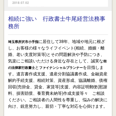
2018.07.02
GPS発信機の活用策について
相続に強い 行政書士牛尾経営法務事
2016.03.01
務所
異業種士業交流グループ ＬＢＳ 所沢くらしとビジネ
スを支援する会
に居住して38年、地域や地元に根ざ
埼玉県所沢市小手指
2016.02.17
し、お客様の様々なライフイベント(相続、婚姻・離
ゆうちょ銀行は相続手続の民営化推進を
婚、老い支度対策等)とその問題解決や予防につき、
2015.11.29
気楽にご相談いただける身近な存在として、誠実な
街
証券会社の相続手続
と
を目指しま
の法律家行政書士
ファイナンシャルプランナー
す。遺言書作成支援、遺産分割協議書作成、金融資産
2015.11.28
解約手続支援、相続対策、資産形成、協議離婚、債権
ネットバンクの相続手続
回収(売掛金、貸金、家賃等)支援、内容証明郵便(慰謝
料、損害賠償、養育費未納等)作成支援等々 ご相談
2015.11.07
ください。ご相談者の人間性を尊重し、悩みの解決に
孤独死の死亡推定日と投資信託
向け、鋭意努力し、親切・丁寧な対応を心掛けます。
2015.09.20