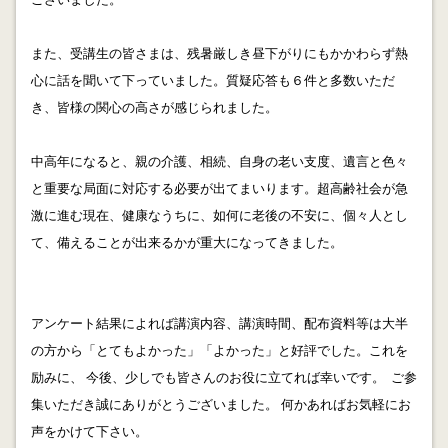
2012.10.25
動産担保融資(ABL)は金融円滑化法終焉に活用できるか?
もしれません。
また、受講生の皆さまは、残暑厳しき昼下がりにもかかわらず熱
心に話を聞いて下っていました。質疑応答も６件と多数いただ
2012.10.24
き、皆様の関心の高さが感じられました。
悪徳商法を防ぐために行政書士は何が出来るか?
中高年になると、親の介護、相続、自身の老い支度、遺言と色々
2012.10.19
金融円滑化法終焉と取引先の与信について・・・商事取
と重要な局面に対応する必要が出てまいります。超高齢社会が急
引への影響
激に進む現在、健康なうちに、如何に老後の不安に、個々人とし
て、備えることが出来るかが重大になってきました。
2012.10.14
行政書士は仲間に信頼されないと生き残れません！
2012.10.09
アンケート結果によれば講演内容、講演時間、配布資料等は大半
「NPO法人」の検索をしたら４５年ぶりに旧友と交流出
の方から「とてもよかった」「よかった」と好評でした。これを
来ました。
励みに、 今後、少しでも皆さんのお役に立てれば幸いです。 ご参
集いただき誠にありがとうございました。 何かあればお気軽にお
2012.10.06
大滝秀治を悼む昭和の行政書士・・・高倉健との共演
声をかけて下さい。