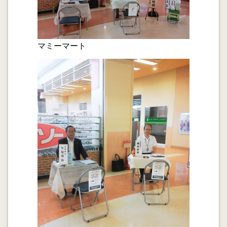
日本行政書士連合会主催の「事業承継シンポジウム」に
参加して来ました。士業は地域社会の身近な経営の相談
相手です。
マミーマート
2013.02.23
金融円滑化法 終焉間近にこだわっていること
2013.02.22
建設業が立ち直るために知るべき現実(カネ)
2013.02.21
建設業が立ち直るために知るべき現実(モノ)
2013.02.15
親権者と扶養義務
2013.02.01
建設業が立ち直るために知るべき現実(ヒト)
2013.01.30