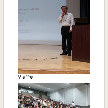
2012.09.29
埼玉県行政書士会所沢支部 無料相談会(西武ワルツ２
階正面入口)に参加しました。
2012.09.28
サービサー視点で住宅ローンについて考えました。
2012.09.27
ファイナンシャルプランナーの視点で「持家vs賃貸」を
考えました(No.1)。
2012.09.25
行政書士の育爺 No.2 孫がベットから落ちた?
講演開始
2012.09.24
金融円滑化法出口戦略 地域再生ファンドとサービサー
を競わせるべきです。
2012.09.23