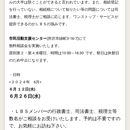
昨日3/2 マミーマート所沢山口店で無料相談会を実施
ルの大半は防ぐことができると言われています。また、相続登記
しました。小雨が降る肌寒い一日でしたが、２月の大雪
を行っていない、相続税について知りたい等の問題については司
の頃より随分春めいてきました。この日の相談者は８
法書士、税理士がご相談に応じます。ワンストップ・サービスが
組、不動産に関連した質問が半数ありました。累計相談
提供できるのがＬＢＳの強みです。
件数も１３０組近くになりました。次回は３/３０.４月
以降も月二回(原則第１、第３日曜日)継続します。ま
市民活動支援センター
(所沢市緑町3-16-7)にて
た、第２、第４水曜日は所沢市市民活動支援センターで
無料相談会を実施いたします。
ＬＢＳ主催の無料相談会を実施していますので、そちら
もご利用下さい。詳しくは私のホームページに記載して
原則第２・第４水曜日、時間は13:00～16:30 です。祭日は休館日
います。
のため中止になります。
2014.01.31
・日時
遺産分割協議における判子代 No.2
<２０２４年 6月>
６月 １２日(水)
2014.01.28
６月２６日
(水)
遺産分割協議における判子代 Ｎo.1
2014.01.07
・ＬＢＳメンバーの行政書士、司法書士、税理士等
所沢商工会議所 セミナー「危ない会社の売掛金を敢前
数名がご相談をお受けいたします。予約は不要ですの
回種するコツ」2014/1/15開催予定。講師は私の知人で
で、お気軽にお訪ね下さい。
した。