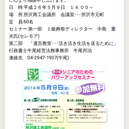
に心より感謝申し上げます。
日 時:平成２６年５月９日 １４:００～
2012.12.30
場 所:所沢商工会議所 会議室･･･所沢市元町
まずは建設業の赤字受注の解消を図るべきでは！
定 員:60名
セミナー:第一部 １級葬祭ディレクター 中島 重
2012.12.26
国土強靭化計画は建設業の赤字受注解消に貢献するか？
夫氏(セレモア)
第二部 「遺言教室･･･活き活き生活を送るために」
2012.12.24
行政書士牛尾経営法務事務所 牛尾邦治
３期連続赤字の建設会社の再生は可能か？
連絡先 04-2947-1937(牛尾)
2012.12.15
再び不良債権処理が始まる
2012.12.09
金融円滑化法 出口戦略 銀行とサービサーをつなぐ
と早期再生の出口が見つかる場合があります。
2012.12.05
サービサー交流会に出席して来ました。金融円滑化法出
口戦略としてサービサー活用を考えるためです。