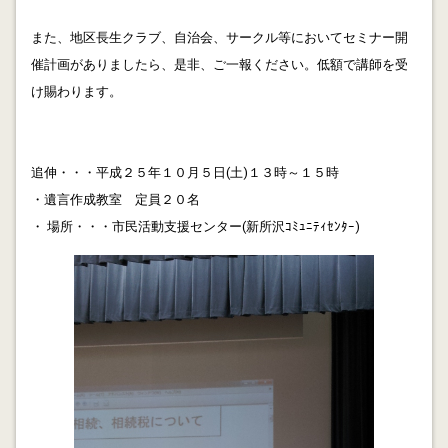
「冬の華」
また、地区長生クラブ、自治会、サークル等においてセミナー開
2012.10.05
催計画がありましたら、是非、ご一報ください。低額で講師を受
超高齢化社会において民生委員の役割と期待は高まって
いるはずと思います。行政書士として民生委員の活躍出
け賜わります。
来る仕組みが必要と思っています。
2012.10.05
追伸・・・平成２５年１０月５日(土)１３時～１５時
年金弱者の成年後見
・遺言作成教室 定員２０名
2012.10.02
・ 場所・・・市民活動支援センター(新所沢ｺﾐｭﾆﾃｨｾﾝﾀｰ)
金融円滑化法出口戦略 粉飾決算の場合どうするか? 難
しい問題です。
2012.10.02
金融円滑化法出口戦略 地域再生ファンドは地元中堅企
業しか支援できません。ご相談お待ちしています。
2012.09.30
「持家vs賃貸 No.3」行政書士の視点から持家活用や相
続等につき気になること