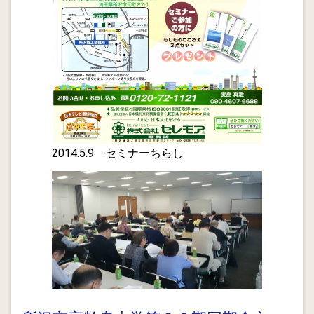
2012.12.04
12月1日異業種交流会【所沢くらしとビジネスを支援す
る会(LBS)】が発足致しました。経営コンサルタント、
行政書士、司法書士、税理士、社会保険労務士等10名の
会員が参加しています。会員の専門知識と経験を駆使
し、一般市民の暮らしに関する諸問題(遺言、相続、成
年後見、離婚、借金問題、保険等)、地元企業等の経営
諸問題(会社設立、各種許認可、事業承継、マネジメン
トシステム等)の解決、改善に向け、各種セミナーの開
2014.5.9 セミナーちらし
催や無料相談会の開催等を実施する予定です。
2012.11.29
所沢市後援 暮らしの相談会 に参加しました。
2012.11.28
金融円滑化法出口戦略 自主廃業を勧められた？ 事業
を続けますか、諦めますか？一緒に考えます！
2012.11.25
相続と事業承継と行政書士