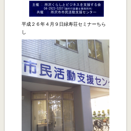
日 PM0:00～PM1:30 主 催:所沢くらしとビジネスを支
援する会(ＬＢＳ) 共 催:所沢市市民活動支援センター
定員等:先着30名 受講料は無料です。 講師は税理士、
行政書士、一級葬祭ディレクターが、相続税、エンディ
平成２６年４月９日緑寿荘セミナーちら
ングノートと遺言の違い、葬儀に対する心構えにつき、
し
各30分、要点を押さえ、わかりやすく解説致します。お
気軽にご参加ください。
2013.11.27
マミーマート所沢山口店(大六天、小手指台)での無料相
談会。同店舗のリニューアルオープンの関係で、今回
は、１１月３０日(土)、１２月１日(日)の連続２日開催
となります。開催時間は１０時～１９時です。
2013.11.25
セレモア所沢本店の無料相談会 毎月第１水曜日１３時
～１７時開催。次回は１２/４です。
2013.10.25
サービス残業代請求と労働審判