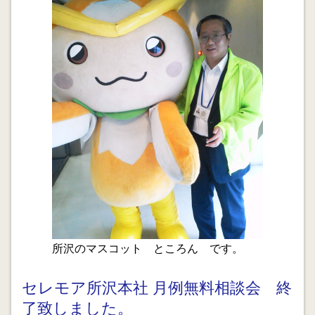
2013.08.29
中小企業支援 埼玉行政書士会研修
2013.08.27
母子家庭と貧困 養育費弁済率を上げるには
2013.08.13
盆踊りと臨時出店届
2013.08.06
アニメ「風立ちぬ」を観て来ました。
2013.08.03
老い支度と任意後見制度
所沢のマスコット ところん です。
2013.08.02
認知症と成年後見
セレモア所沢本社 月例無料相談会 終
了致しました。
2013.07.24