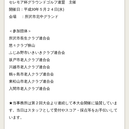
セレモア杯グラウンドゴルフ連盟 主催
に遺言・相続等の行政書士無料相談を開始しました。隔
開催日：平成30年５月２４日(水)
週日曜日の月二回を予定しています。
会場 ：所沢市北中グランド
2012.09.07
＜参加団体＞
サービサー交流会に参加して来ました。
所沢市長生クラブ連合会
2012.09.06
悠々クラブ狭山
社会保証制度を守るためには民生委員を有給にして機能
ふじみ野市いきいきクラブ連合会
強化すべきと思います。
坂戸市老人クラブ連合会
川越市老人クラブ連合会
2012.09.04
鶴ヶ島市老人クラブ連合会
熟年起業に行政書士は向いています
東松山市老人クラブ連合会
入間市老人クラブ連合会
2012.09.02
南海トラフ地震 狼少年がリスクを変える?
★当事務所は第２回大会より連続して本大会開催に協賛していま
2012.08.31
す。
当日はスタッフとして受付やスコア－採点等をお手伝いして
金融円滑化法 出口戦略にサービサー活用をNo.3
います。
2012.08.29