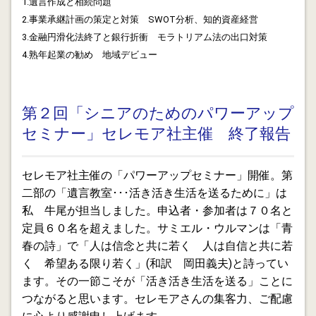
1.遺言作成と相続問題
2.事業承継計画の策定と対策 SWOT分析、知的資産経営
2013.01.17
3.金融円滑化法終了と銀行折衝 モラトリアム法の出口対策
サービサーと地域再生ファンドの連携No.1ー静岡中小企
4.熟年起業の勧め 地域デビュー
業再生ファンドの情報開示について
2013.01.12
企業再生支援機構は名前を変えて生き残る?
第２回「シニアのためのパワーアップ
セミナー」セレモア社主催 終了報告
2013.01.07
所沢商工会議所賀詞交歓会に初参加してきました。地元
金融機関の方々にご挨拶させていただきました。
セレモア社主催の「パワーアップセミナー」開催。第
二部の「遺言教室･･･活き活き生活を送るために」は
2013.01.06
私 牛尾が担当しました。申込者・参加者は７０名と
「エンセル９」の統廃合・・・長年使っていた能率手帳
定員６０名を超えました。サミエル・ウルマンは「青
のエンセル９が廃止になりました。
春の詩」で「人は信念と共に若く 人は自信と共に若
く 希望ある限り若く」(和訳 岡田義夫)と詩ってい
2012.12.31
金融円滑化法最終年度３Ｑ 再延期の可能性も(あるよう
ます。その一節こそが「活き活き生活を送る」ことに
な気がします)！ でも経営改善計画の策定が最優先で
つながると思います。セレモアさんの集客力、ご配慮
す。