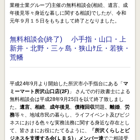
業種士業グループ)主催の無料相談会(相続、遺言、成
2013.05.01
昔のままで居てほしい池袋のスナック
年後見等々身近な暮しに関する相談)でしたが、令和
元年９月１５日をもちまして終了となりました。
2013.04.30
金融円滑化法終了後の経営改善計画とリスケ要請は、慎
無料相談会(終了) 小手指・山口・上
重な対応が望まれます。
新井・北野・三ヶ島・狭山ｹ丘・若狭・
2013.04.29
荒幡
相続の「登記未了」。時間が空くと複雑さが増しますの
で、早めにご相談下さい。
2013.04.28
平成24年9月より開始した所沢市小手指台にある「
マ
遺言作成率が低い理由
ミーマート所沢山口店(2F)
」 さんでの行政書士による
無料相談会は平成28年9月25日を以て終了致しまし
2013.04.28
た。
遺言、相続
、
成年後見
、
債権回収
問題
、離婚
、
労
サービサー交流会 サービサーは更に高いステージに進
務
等々、地域市民の暮らし、ライフイベント及びビジ
めるか？ 参議院選挙後に動きが出そうです。
ネスにおける色々な実務法務に関する身近な存在とし
2013.04.26
て、皆さまにお役にたてるように、
「所沢くらしとビ
養育費支払い２割どまり 相談者の身近な存在とし
ジネスを支援する会(ＬＢＳ)」メンバー達
でご相談受