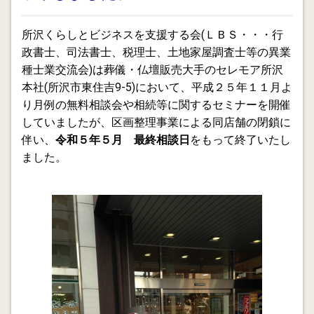
続 所沢と「風立ちぬ」
所沢くらしとビジネスを支援する会(ＬＢＳ・・・行
2013.07.13
政書士、司法書士、税理士、土地家屋調査士等の異業
所沢と「風立ちぬ」
種士業交流会)は葬儀・仏壇販売大手のセレモア所沢
2013.07.06
本社(所沢市東住吉9-5)において、平成２５年１１月よ
離婚と相続の連鎖
り月例の無料相談会や相続等に関するセミナーを開催
していましたが、区画整理事業による同店舗の閉鎖に
2013.06.29
伴い、
令和５年５月 最終相談日
をもって終了いたし
行政書士が中小企業支援ネットワークの起点になるNo.3
ました。
2013.06.28
行政書士が中小企業支援ネットワークの起点になるNo.2
2013.06.27
行政書士が中小企業支援ネットワークの起点になるNo.1
2013.06.22
年金分割調停による請求手続きは１か月以内にして下さ
い。