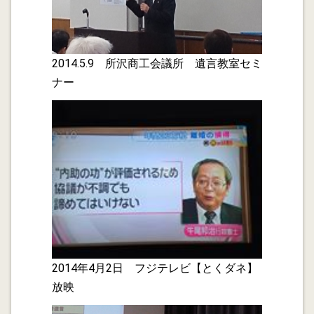
2014.05.11
5/9 セレモア主催シニア・パワーアップセミナー 無
事終了しました。セレモア社の「市民新聞社」や「熟年
2014.5.9 所沢商工会議所 遺言教室セミ
ばんざい」誌への広告宣伝やリピーターへの案内もあ
ナー
り、定員６０名を上回る受講がありました。会場になっ
た所沢商工会議所会議室にこれ程の受講があるのは珍し
く職員の方も写真撮影をされていました。しかし受講の
中高齢者の学ぼうとする姿勢は逞しく迫力満点でした。
2014.04.11
行政書士のブログとテレビ放映･･･ブログ開始し満２年
になりました。
2014.04.04
セレモア所沢本社第２回シニアのためのパワーアップセ
ミナーが２０１４年５月９日１４時から所沢商工会議所
2014年4月2日 フジテレビ【とくダネ】
会議室で開催されます。私は「遺言教室～活き活き生活
放映
を送るために～」のテーマで約１時間お話をさせていた
だきます。参加費は無料ですが、定員６０名の事前予約