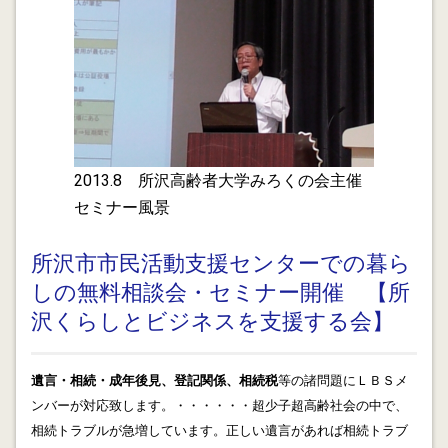
が必要です。(0120-72-1121 セレモア麦島様) 私にメ
ール等で連絡いただければ取次ぎいたします。
2014.04.02
4/2 本日のフジテレビ 【とくダネ】の特集「離婚の損
得」で年金分割に関し、先週、拙宅で取材を受けたとき
の私の顔写真と名前が、放映されました。覧いただいた
方、ありがとうございます。 取り急ぎ、年金分割の手続
2013.8 所沢高齢者大学みろくの会主催
きに関するブログを掲載致します。
セミナー風景
2014.03.15
平成２６年４月９日 所沢市緑寿荘(老人福祉センター)
所沢市市民活動支援センターでの暮ら
でＬＢＳ主催の第６回無料セミナー「楽しく終活を学
しの無料相談会・セミナー開催 【所
ぶ！！」が開催されます。 テーマは １.遺言教室･･･生き
沢くらしとビジネスを支援する会】
続けるために･･･ ２.現代お墓事情･･･講師はセレモア
麦島部長 １の遺言教室の講師は私、牛尾邦治が担当いた
します。 是非、ご参加ください。定員は先着３０名で
遺言・相続・成年後見、登記関係、相続税
等の諸問題にＬＢＳメ
す。
ンバーが対応致します。・・・・・・超少子超高齢社会の中で、
相続トラブルが急増しています。正しい遺言があれば相続トラブ
2014.03.03