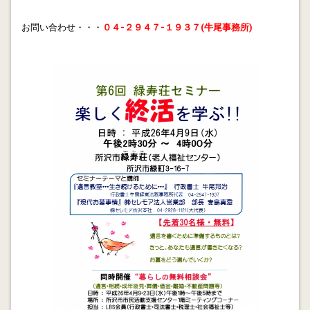
お問い合わせ・・・
０４-２９４７-１９３７(牛尾事務所)
2014.01.05
賃金未払残業代請求と労働審判
2013.12.31
行政書士会と日本政策金融公庫の提携
2013.12.30
離婚と相続の行政書士No.2
2013.12.24
離婚と相続の行政書士
2013.12.21
行政書士の債権回収サポート
2013.12.05
平成25年12月11日 所沢市緑寿荘(老人福祉センター)で
無料相談会を実施します。 テーマ:知っておきたい老い
支度…心豊かな老後に備えて 日 時:平成25年12月11