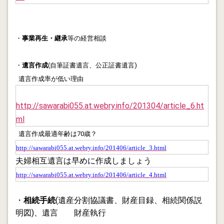
ようです。
2012.08.02
・
事業再生・継承
等の経営相談
行政書士の育爺 得意技は孫の沐浴です。
・
遺言作成
(自筆証書遺言、公正証書遺言)
2012.07.31
ブログ モラトリアムの本質
遺言作成率が低い理由
2012.07.26
http://sawarabi055.at.webry.info/201304/article_6.ht
金融円滑化法最終年度第２クオーター
ml
2012.07.25
遺言作成最適年齢は70歳？
悪徳商法被害に備える方法
http://sawarabi055.at.webry.info/201406/article_3.html
夫婦相互遺言は早めに作成しましょう
2012.07.23
http://sawarabi055.at.webry.info/201406/article_4.html
行政書士は企画力(戦略・戦術)が必要です。
2012.07.20
・
相続手続
(遺産分割協議書、財産目録、相続関係説
モラトリアム世代について考えてみました。
明図)、遺言 財産執行